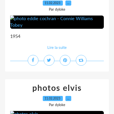
11.02.2023
…
Par dyloke
1954
Lire la suite
photos elvis
11.02.2023
…
Par dyloke