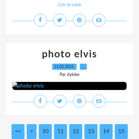
Lire la suite
photo elvis
11.02.2023
…
Par dyloke
<<
<
10
11
12
13
14
15