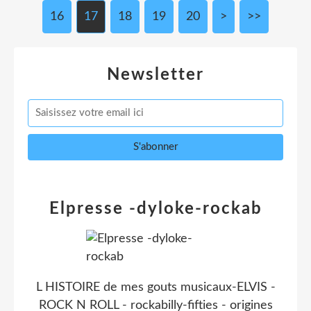
16
17
18
19
20
>
>>
Newsletter
Elpresse -dyloke-rockab
L HISTOIRE de mes gouts musicaux-ELVIS -
ROCK N ROLL - rockabilly-fifties - origines