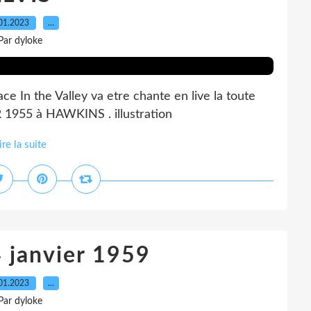
01.2023
…
Par dyloke
ce In the Valley va etre chante en live la toute
 1955 à HAWKINS . illustration
ire la suite
4 janvier 1959
01.2023
…
Par dyloke