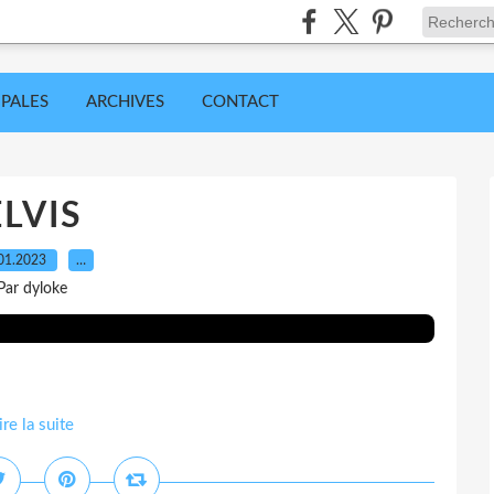
IPALES
ARCHIVES
CONTACT
ELVIS
01.2023
…
Par dyloke
ire la suite