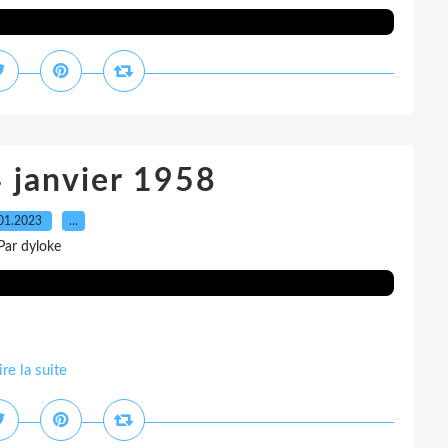
4 janvier 1958
01.2023
…
Par dyloke
ire la suite