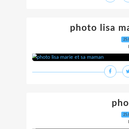
photo lisa m
25.
pho
25.