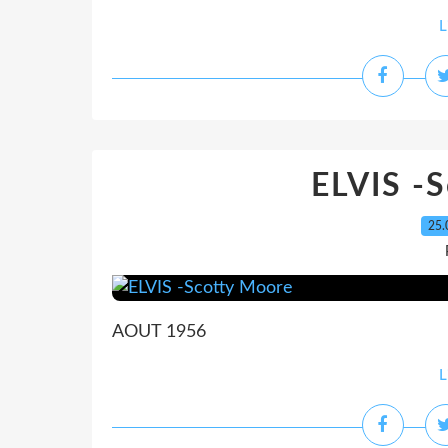
L
ELVIS -
25.
AOUT 1956
L