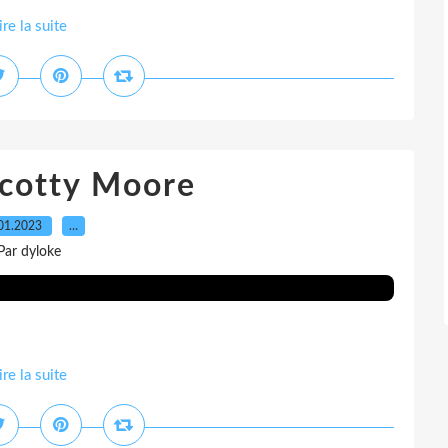
ire la suite
Scotty Moore
01.2023
…
Par dyloke
ire la suite