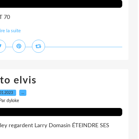
T 70
ire la suite
to elvis
01.2023
…
Par dyloke
resley regardent Larry Domasin ÉTEINDRE SES