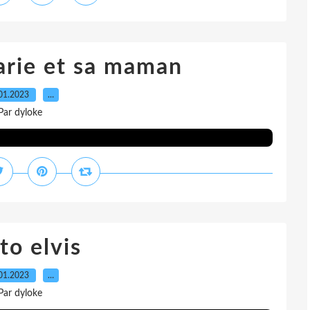
arie et sa maman
01.2023
…
Par dyloke
to elvis
01.2023
…
Par dyloke