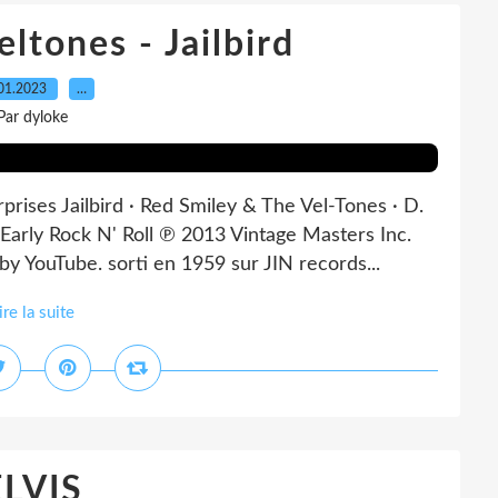
ltones - Jailbird
01.2023
…
Par dyloke
rises Jailbird · Red Smiley & The Vel-Tones · D.
ly Rock N' Roll ℗ 2013 Vintage Masters Inc.
 YouTube. sorti en 1959 sur JIN records...
ire la suite
ELVIS