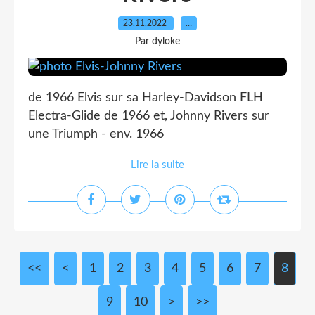
23.11.2022
…
Par dyloke
de 1966 Elvis sur sa Harley-Davidson FLH
Electra-Glide de 1966 et, Johnny Rivers sur
une Triumph - env. 1966
Lire la suite
<<
<
1
2
3
4
5
6
7
8
9
10
20
30
>
>>