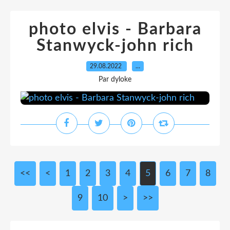
photo elvis - Barbara
Stanwyck-john rich
29.08.2022
…
Par dyloke
<<
<
1
2
3
4
5
6
7
8
9
10
20
30
>
>>