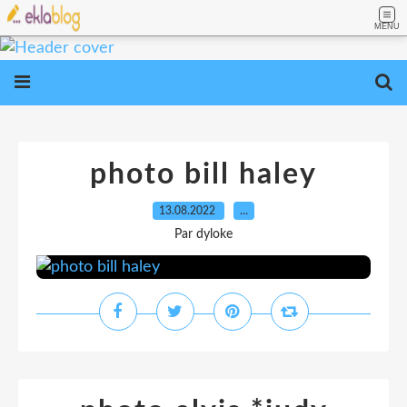
MENU
photo bill haley
13.08.2022
…
Par dyloke