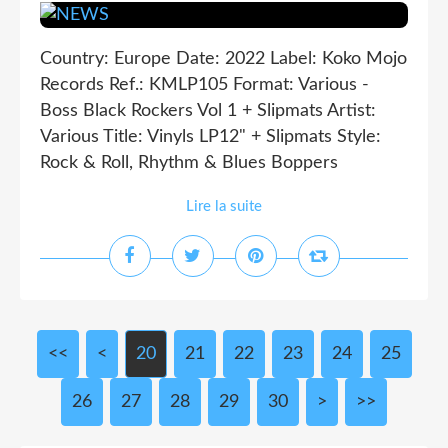
Country: Europe Date: 2022 Label: Koko Mojo
Records Ref.: KMLP105 Format: Various -
Boss Black Rockers Vol 1 + Slipmats Artist:
Various Title: Vinyls LP12" + Slipmats Style:
Rock & Roll, Rhythm & Blues Boppers
Lire la suite
<<
<
10
20
21
22
23
24
25
26
27
28
29
30
>
>>