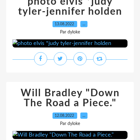
photo elvis *judy
tyler-jennifer holden
13.08.2022
…
Par dyloke
Will Bradley "Down
The Road a Piece."
12.08.2022
…
Par dyloke