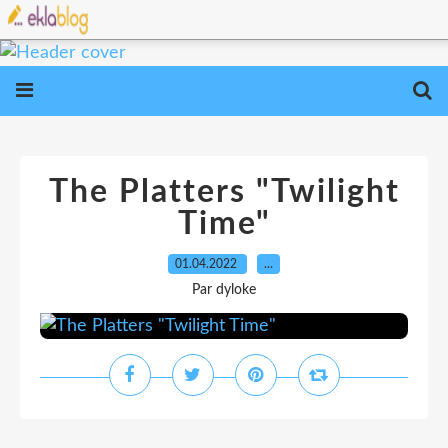
The Platters "Twilight
Time"
01.04.2022
…
Par dyloke