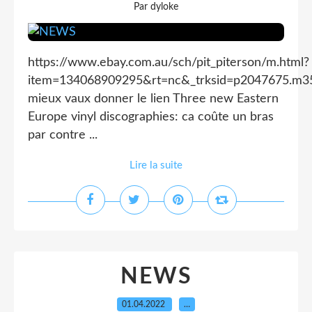
Par dyloke
https://www.ebay.com.au/sch/pit_piterson/m.html?
item=134068909295&rt=nc&_trksid=p2047675.m35
mieux vaux donner le lien Three new Eastern
Europe vinyl discographies: ca coûte un bras
par contre ...
Lire la suite
NEWS
01.04.2022
…