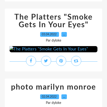
The Platters "Smoke
Gets In Your Eyes"
03.04.2022
…
Par dyloke
photo marilyn monroe
02.04.2022
…
Par dyloke