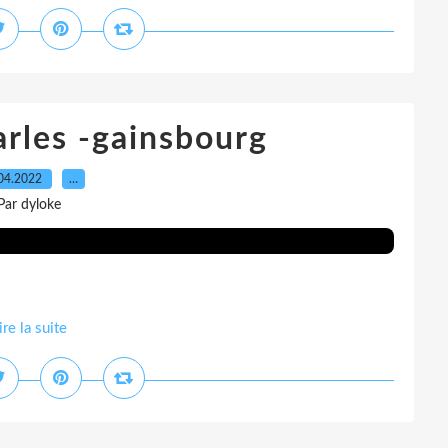
arles -gainsbourg
04.2022
…
Par dyloke
ire la suite