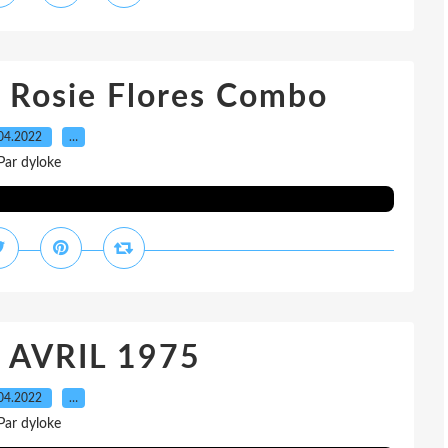
 Rosie Flores Combo
04.2022
…
Par dyloke
8 AVRIL 1975
04.2022
…
Par dyloke