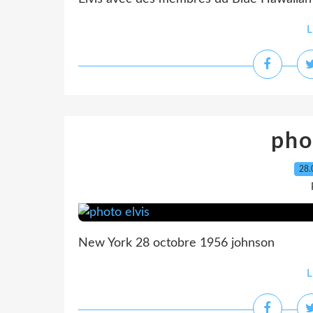
L
pho
28.
New York 28 octobre 1956 johnson
L