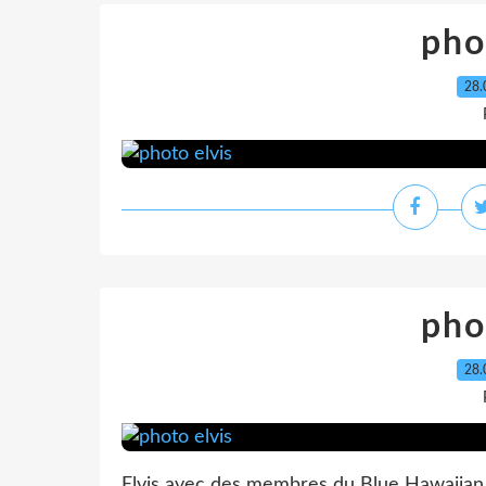
pho
28.
pho
28.
Elvis avec des membres du Blue Hawaiian 