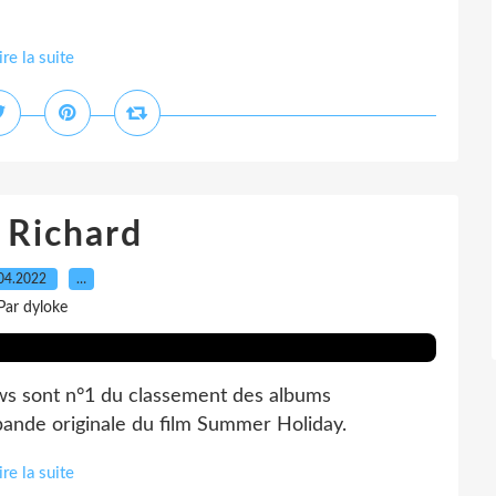
ire la suite
f Richard
04.2022
…
Par dyloke
ows sont n°1 du classement des albums
bande originale du film Summer Holiday.
ire la suite