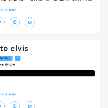
ire la suite
to elvis
04.2022
…
Par dyloke
ire la suite