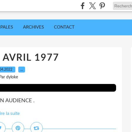
IPALES
ARCHIVES
CONTACT
8 AVRIL 1977
04.2022
…
Par dyloke
SON AUDIENCE .
ire la suite