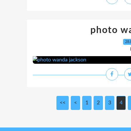
photo w
28.
<<
<
1
2
3
4