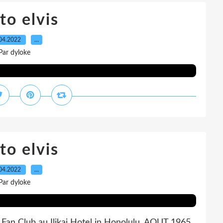
to elvis
04.2022
…
Par dyloke
to elvis
04.2022
…
Par dyloke
Fan Club au Ilikai Hotel in Honolulu. AOUT 1965.