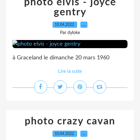
photo elvis - joyce
gentry
10.04.2022
…
Par dyloke
à Graceland le dimanche 20 mars 1960
Lire la suite
photo crazy cavan
10.04.2022
…