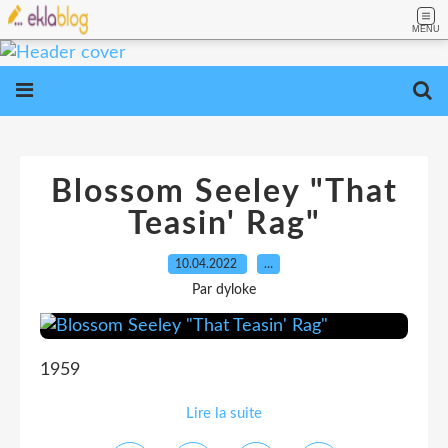
MENU
Blossom Seeley "That
Teasin' Rag"
10.04.2022
…
Par dyloke
1959
Lire la suite