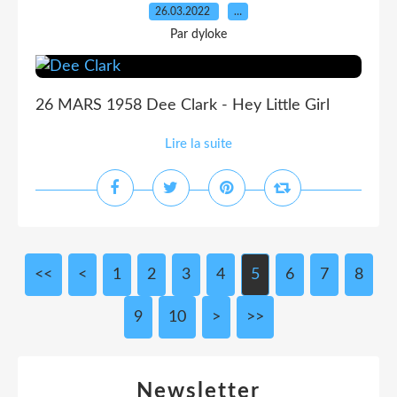
26.03.2022
…
Par dyloke
26 MARS 1958 Dee Clark - Hey Little Girl
Lire la suite
<<
<
1
2
3
4
5
6
7
8
9
10
20
30
40
>
>>
Newsletter