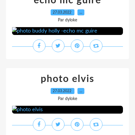
echo mc guire
27.03.2022
…
Par dyloke
photo elvis
27.03.2022
…
Par dyloke