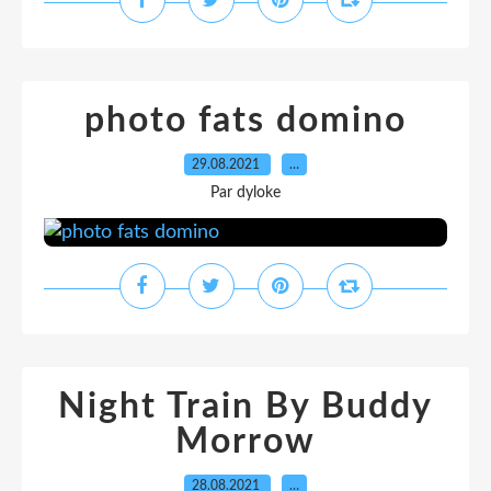
photo fats domino
29.08.2021
…
Par dyloke
Night Train By Buddy
Morrow
28.08.2021
…