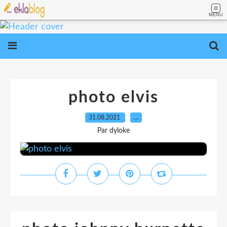
MENU
photo elvis
31.08.2021
…
Par dyloke