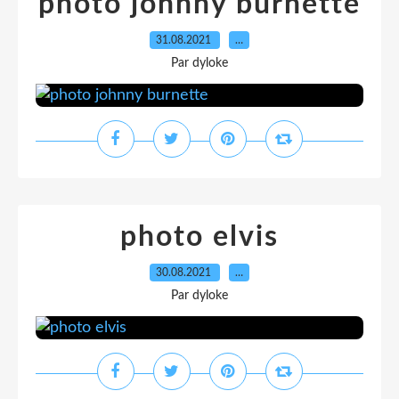
photo johnny burnette
31.08.2021
…
Par dyloke
photo elvis
30.08.2021
…
Par dyloke