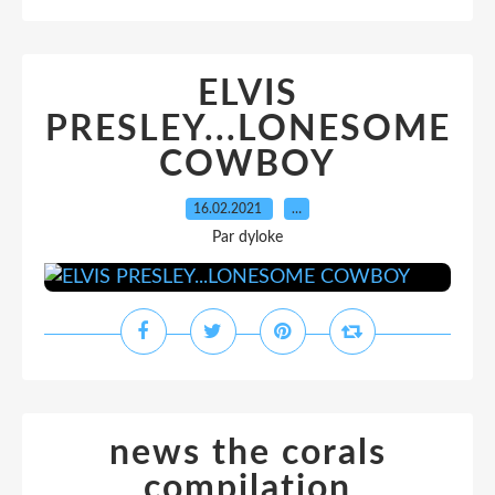
ELVIS
PRESLEY...LONESOME
COWBOY
16.02.2021
…
Par dyloke
news the corals
compilation