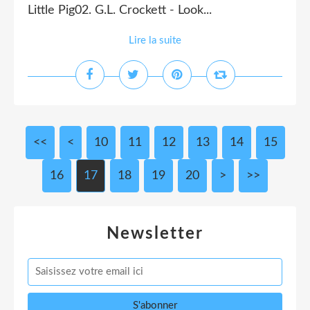
Little Pig02. G.L. Crockett - Look...
Lire la suite
<<
<
10
11
12
13
14
15
16
17
18
19
20
30
>
>>
Newsletter