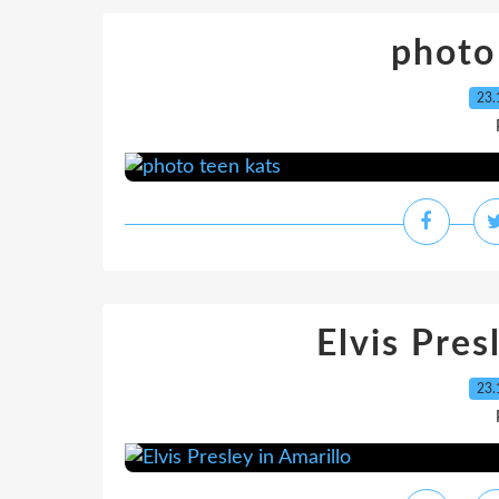
photo
23.
Elvis Pres
23.