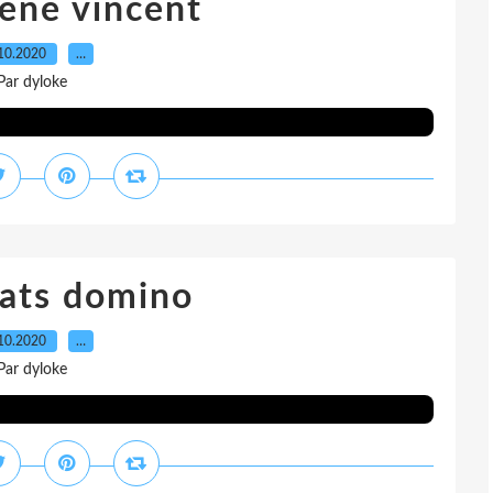
ene vincent
10.2020
…
Par dyloke
fats domino
10.2020
…
Par dyloke