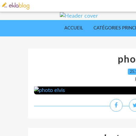
ACCUEIL
CATÉGORIES PRINC
pho
25.