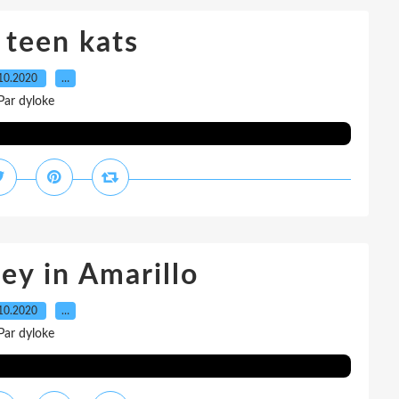
 teen kats
10.2020
…
Par dyloke
ley in Amarillo
10.2020
…
Par dyloke