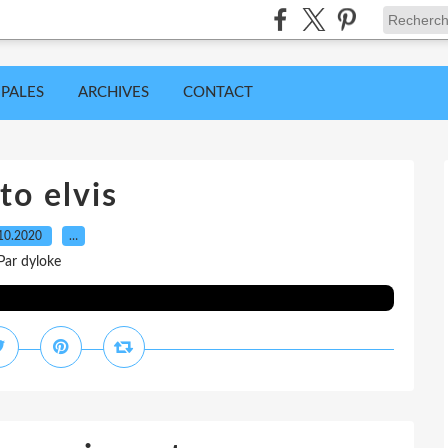
IPALES
ARCHIVES
CONTACT
to elvis
10.2020
…
Par dyloke