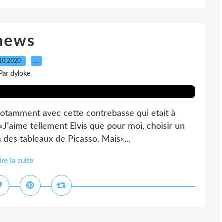
news
10.2020
…
Par dyloke
notamment avec cette contrebasse qui etait à
 «J'aime tellement Elvis que pour moi, choisir un
n des tableaux de Picasso. Mais«...
ire la suite