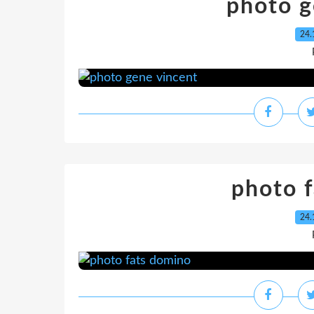
photo g
24.
photo 
24.