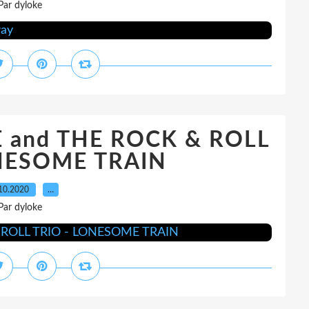
Par dyloke
and THE ROCK & ROLL
NESOME TRAIN
10.2020
…
Par dyloke