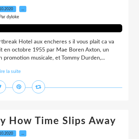
10.2020
…
Par dyloke
tbreak Hotel aux encheres s il vous plait ca va
rit en octobre 1955 par Mae Boren Axton, un
n promotion musicale, et Tommy Durden,...
ire la suite
nny How Time Slips Away
10.2020
…