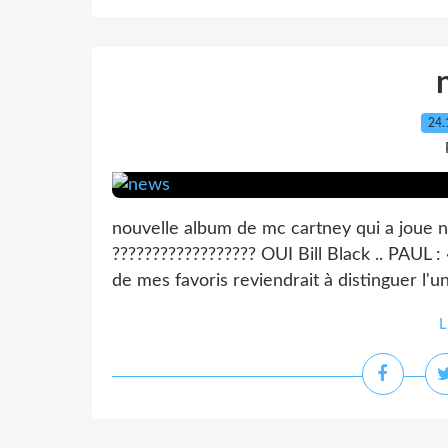
24.
nouvelle album de mc cartney qui a joue 
?????????????????? OUI Bill Black .. PAUL :
de mes favoris reviendrait à distinguer l'u
L