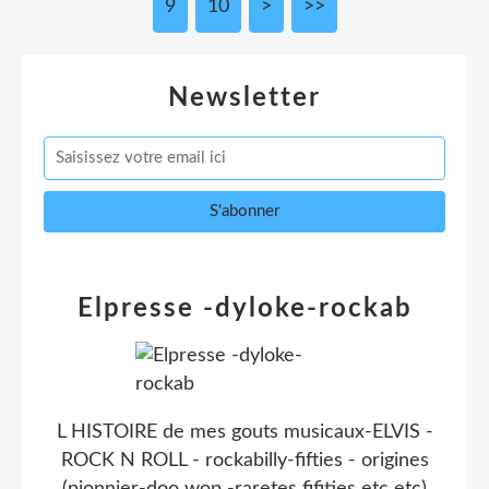
9
10
20
>
>>
Newsletter
Elpresse -dyloke-rockab
L HISTOIRE de mes gouts musicaux-ELVIS -
ROCK N ROLL - rockabilly-fifties - origines