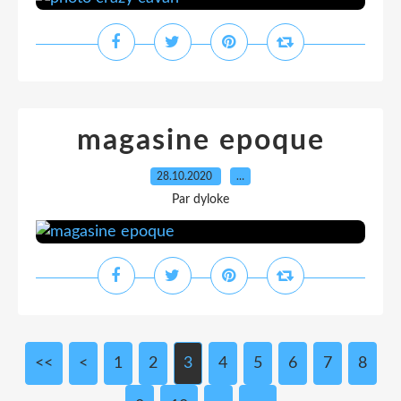
magasine epoque
28.10.2020
…
Par dyloke
<<
<
1
2
3
4
5
6
7
8