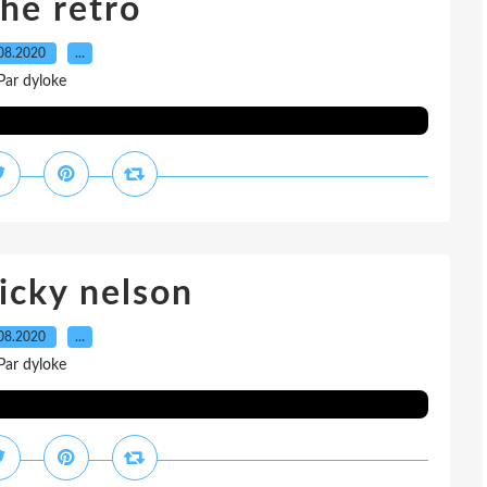
che retro
08.2020
…
Par dyloke
icky nelson
08.2020
…
Par dyloke