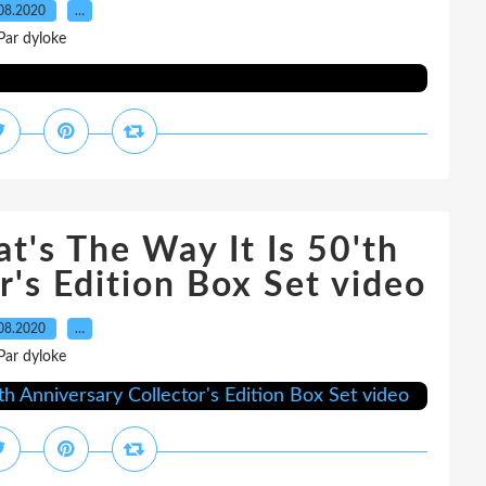
08.2020
…
Par dyloke
t's The Way It Is 50'th
r's Edition Box Set video
08.2020
…
Par dyloke