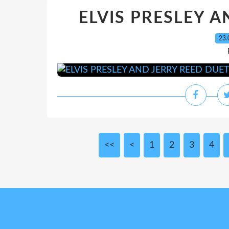
ELVIS PRESLEY A
23.
<<
<
1
2
3
4