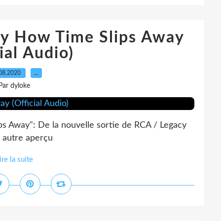
nny How Time Slips Away
ial Audio)
08.2020
…
Par dyloke
ps Away": De la nouvelle sortie de RCA / Legacy
n autre aperçu
ire la suite