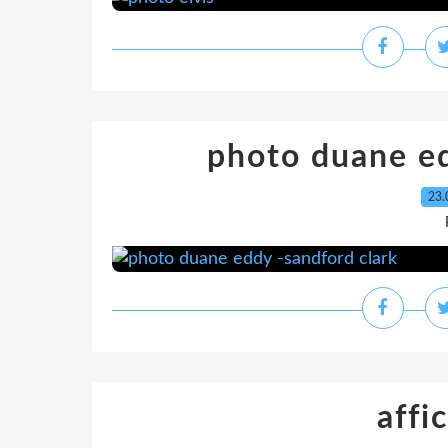
photo duane ed
23.
affi