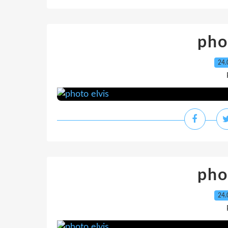
pho
24.
pho
24.