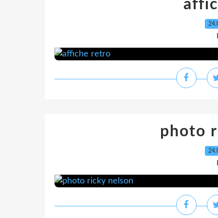
affi
24.
photo r
24.