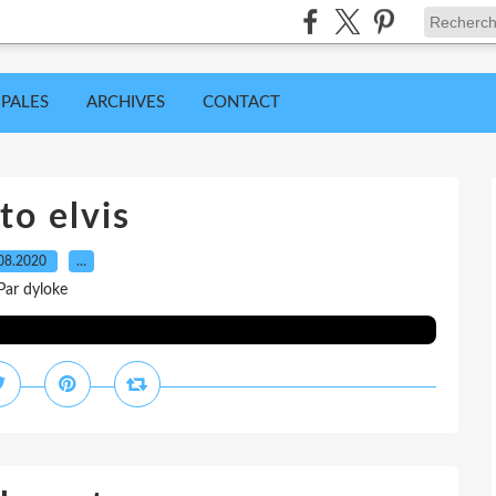
IPALES
ARCHIVES
CONTACT
to elvis
08.2020
…
Par dyloke