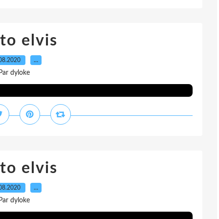
to elvis
08.2020
…
Par dyloke
to elvis
08.2020
…
Par dyloke