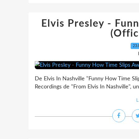
Elvis Presley - Fu
(Offic
23.
De Elvis In Nashville "Funny How Time Sli
Recordings de "From Elvis In Nashville", u
L