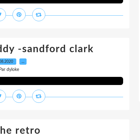
dy -sandford clark
08.2020
…
Par dyloke
che retro