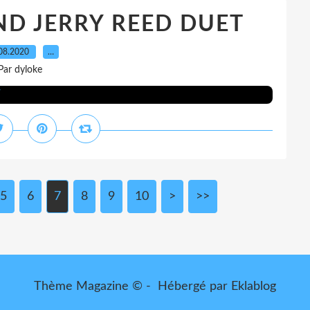
ND JERRY REED DUET
08.2020
…
Par dyloke
5
6
7
8
9
10
20
>
>>
Thème Magazine © - Hébergé par
Eklablog