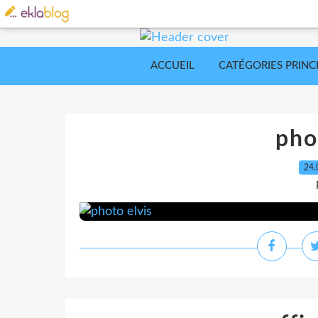
ACCUEIL
CATÉGORIES PRINC
pho
24.