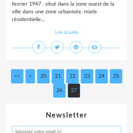
fevrier 1947 . situé dans la zone ouest de la
ville dans une zone urbanisée, mixte
résidentielle...
Lire la suite
<<
<
10
20
21
22
23
24
25
26
27
Newsletter