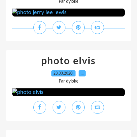
Par dyloke
photo elvis
23.03.2020
…
Par dyloke