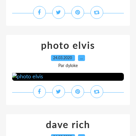
photo elvis
24.03.2020
…
Par dyloke
dave rich