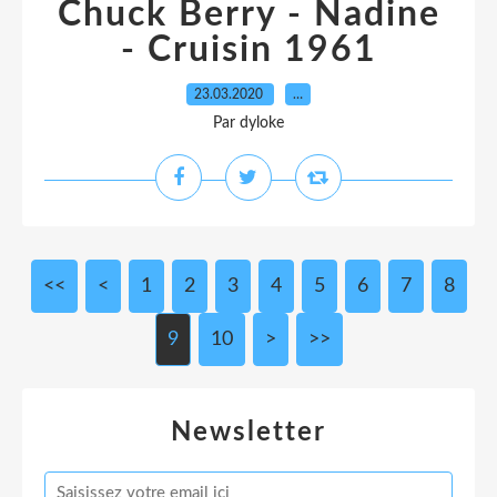
Chuck Berry - Nadine
- Cruisin 1961
23.03.2020
…
Par dyloke
<<
<
1
2
3
4
5
6
7
8
9
10
20
>
>>
Newsletter