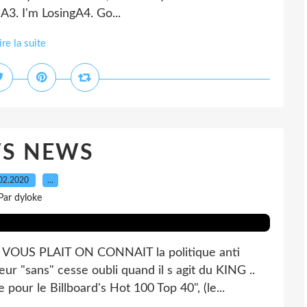
A3. I'm LosingA4. Go...
ire la suite
S NEWS
02.2020
…
Par dyloke
OUS PLAIT ON CONNAIT la politique anti
eur "sans" cesse oubli quand il s agit du KING ..
our le Billboard's Hot 100 Top 40", (le...