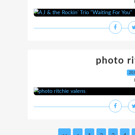
photo ri
20.