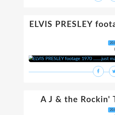
ELVIS PRESLEY footag
20.
A J & the Rockin' 
20.