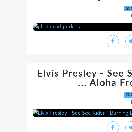
20.
Elvis Presley - See 
... Aloha 
20.