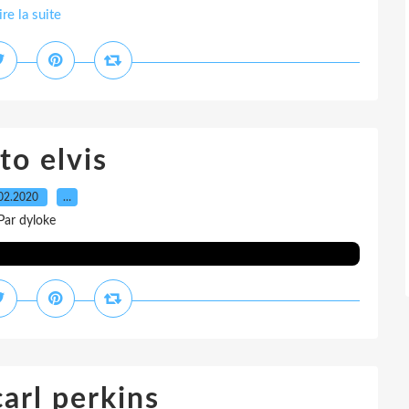
ire la suite
to elvis
02.2020
…
Par dyloke
arl perkins