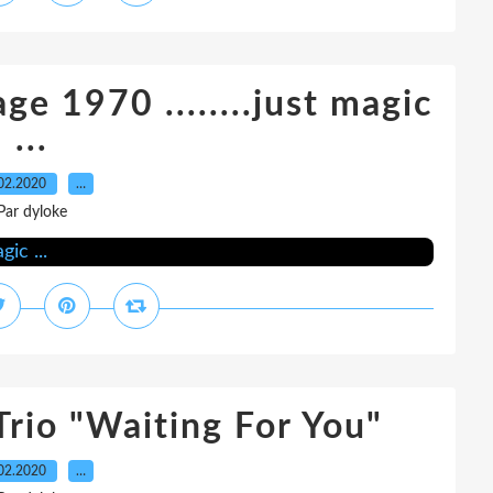
e 1970 ........just magic
...
02.2020
…
Par dyloke
Trio "Waiting For You"
02.2020
…