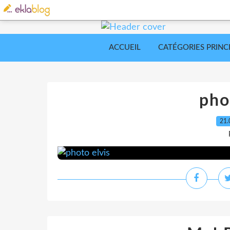
ACCUEIL
CATÉGORIES PRINC
pho
21.