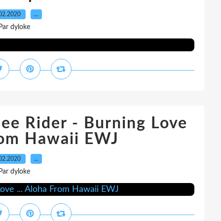
02.2020
…
Par dyloke
See Rider - Burning Love
From Hawaii EWJ
02.2020
…
Par dyloke