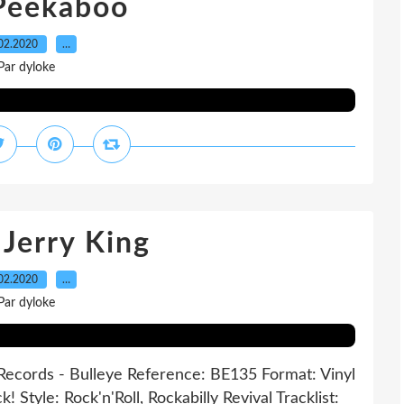
Peekaboo
02.2020
…
Par dyloke
Jerry King
02.2020
…
Par dyloke
 Records - Bulleye Reference: BE135 Format: Vinyl
! Style: Rock'n'Roll, Rockabilly Revival Tracklist: