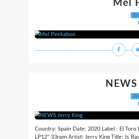
Mel 
21.
NEWS 
21.
Country: Spain Date: 2020 Label : El Toro
LP12" 33rpm Artist: Jerry King Title: Is Back