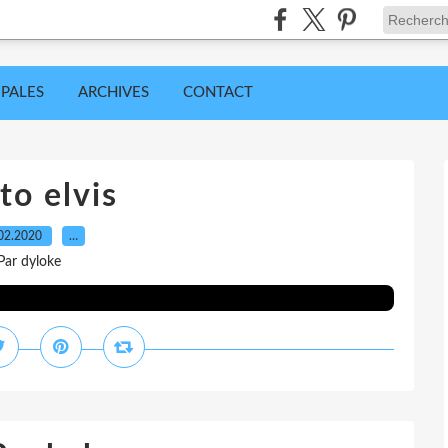
IPALES
ARCHIVES
CONTACT
to elvis
02.2020
…
Par dyloke