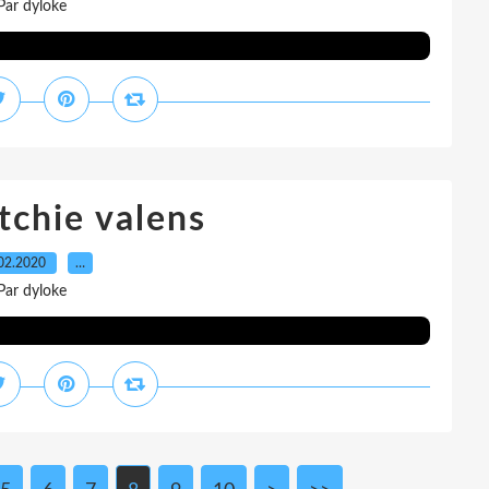
Par dyloke
tchie valens
02.2020
…
Par dyloke