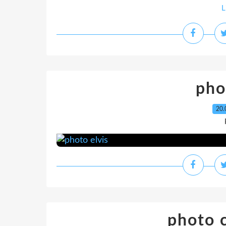
L
pho
20.
photo c