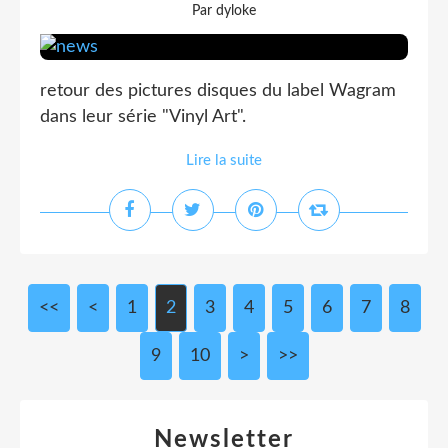
Par dyloke
retour des pictures disques du label Wagram
dans leur série "Vinyl Art".
Lire la suite
<<
<
1
2
3
4
5
6
7
8
9
10
20
>
>>
Newsletter