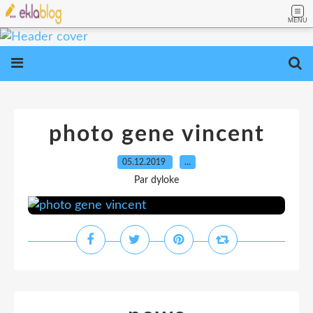
MENU
photo gene vincent
05.12.2019
…
Par dyloke