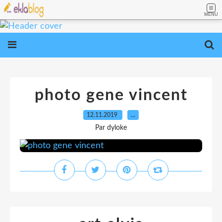
MENU
photo gene vincent
12.11.2019
…
Par dyloke