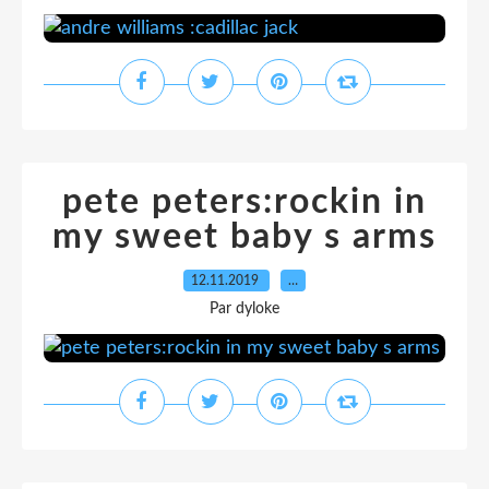
pete peters:rockin in
my sweet baby s arms
12.11.2019
…
Par dyloke