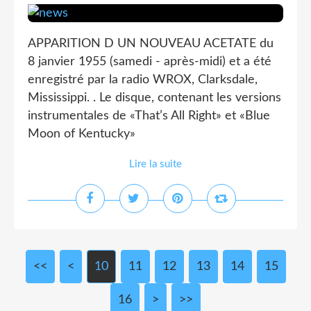
APPARITION D UN NOUVEAU ACETATE du
8 janvier 1955 (samedi - après-midi) et a été
enregistré par la radio WROX, Clarksdale,
Mississippi. . Le disque, contenant les versions
instrumentales de «That’s All Right» et «Blue
Moon of Kentucky»
Lire la suite
<<
<
10
11
12
13
14
15
16
>
>>