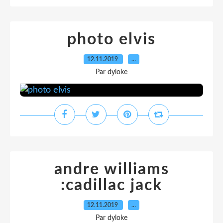
photo elvis
12.11.2019
…
Par dyloke
andre williams
:cadillac jack
12.11.2019
…
Par dyloke