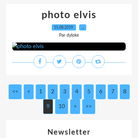
photo elvis
15.08.2019
…
Par dyloke
<<
<
1
2
3
4
5
6
7
8
9
10
>
>>
Newsletter