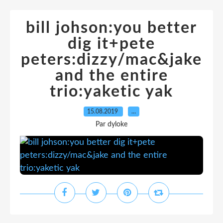
bill johson:you better
dig it+pete
peters:dizzy/mac&jake
and the entire
trio:yaketic yak
15.08.2019
…
Par dyloke