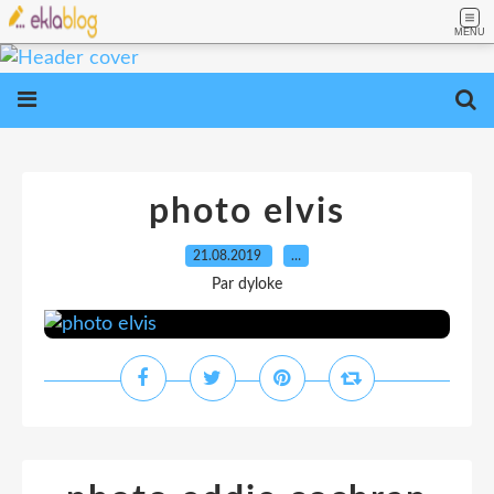
MENU
photo elvis
21.08.2019
…
Par dyloke