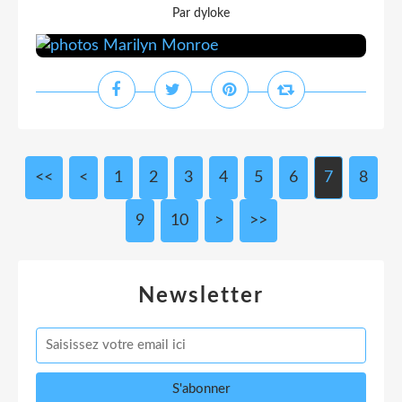
Par dyloke
<<
<
1
2
3
4
5
6
7
8
9
10
>
>>
Newsletter