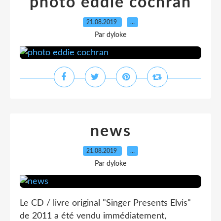
photo eddie cochran
21.08.2019
…
Par dyloke
news
21.08.2019
…
Par dyloke
Le CD / livre original "Singer Presents Elvis"
de 2011 a été vendu immédiatement,