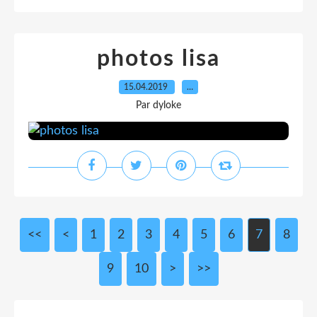
photos lisa
15.04.2019
…
Par dyloke
<<
<
1
2
3
4
5
6
7
8
9
10
>
>>