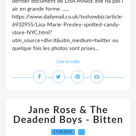
dernier document de LISA MARIE elle na pas l
air en grande forme ......
https://www.dailymail.co.uk/tvshowbiz/article-
6932955/Lisa-Marie-Presley-spotted-candy-
store-NYC.html?
utm_source=dlvr.it&utm_medium=twitter ou
quelque fois les photos sont prises...
Lire la suite
Jane Rose & The
Deadend Boys - Bitten
17.04.2019
…