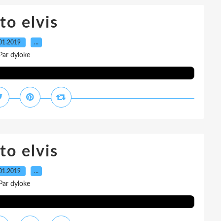
to elvis
01.2019
…
Par dyloke
to elvis
01.2019
…
Par dyloke