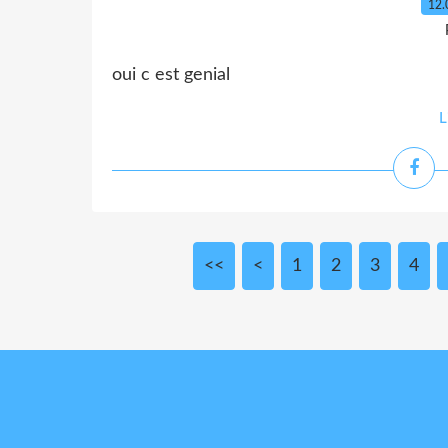
12.
oui c est genial
L
<<
<
1
2
3
4