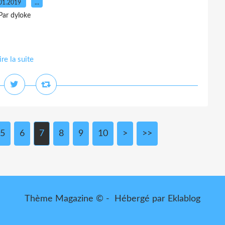
01.2019
…
Par dyloke
ire la suite
5
6
7
8
9
10
>
>>
Thème Magazine © - Hébergé par
Eklablog