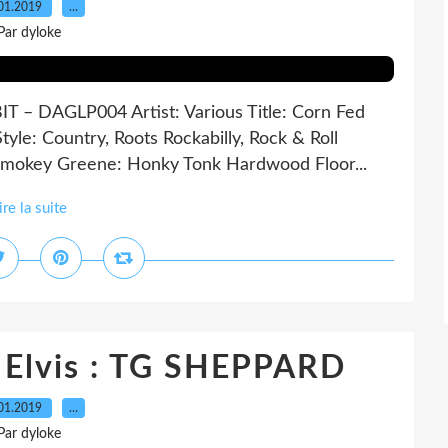
01.2019
…
Par dyloke
 – DAGLP004 Artist: Various Title: Corn Fed
yle: Country, Roots Rockabilly, Rock & Roll
. Smokey Greene: Honky Tonk Hardwood Floor...
ire la suite
e Elvis : TG SHEPPARD
01.2019
…
Par dyloke