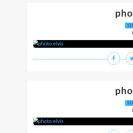
pho
13.
pho
13.