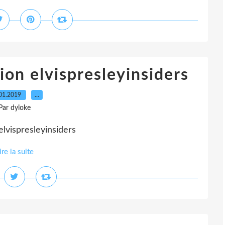
tion elvispresleyinsiders
01.2019
…
Par dyloke
lvispresleyinsiders
ire la suite