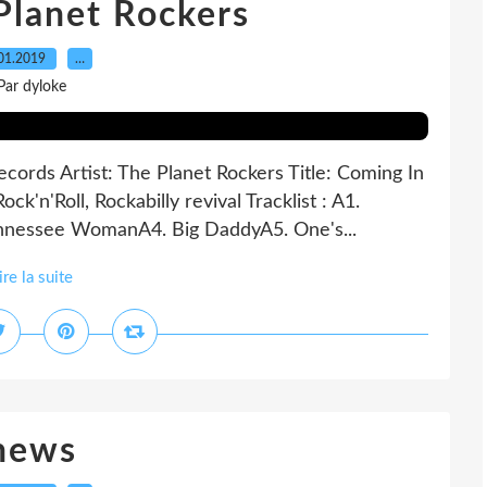
Planet Rockers
01.2019
…
Par dyloke
cords Artist: The Planet Rockers Title: Coming In
k'n'Roll, Rockabilly revival Tracklist : A1.
nnessee WomanA4. Big DaddyA5. One's...
ire la suite
news