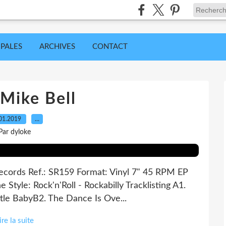
IPALES
ARCHIVES
CONTACT
Mike Bell
01.2019
…
Par dyloke
Records Ref.: SR159 Format: Vinyl 7" 45 RPM EP
e Style: Rock'n'Roll - Rockabilly Tracklisting A1.
tle BabyB2. The Dance Is Ove...
ire la suite