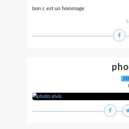
bon c est un hommage
L
pho
13.