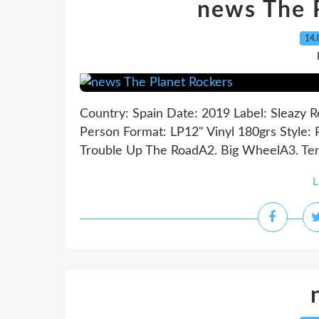
news The 
14.
Country: Spain Date: 2019 Label: Sleazy Re
Person Format: LP12" Vinyl 180grs Style: Roc
Trouble Up The RoadA2. Big WheelA3. Te
L