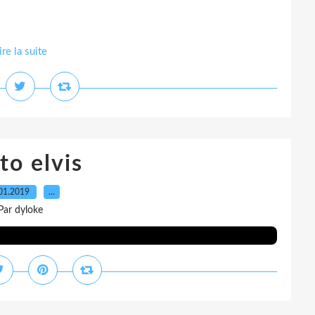
ire la suite
to elvis
01.2019
…
Par dyloke