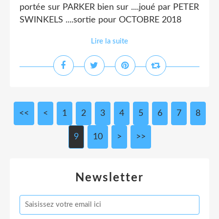
portée sur PARKER bien sur ....joué par PETER
SWINKELS ....sortie pour OCTOBRE 2018
Lire la suite
<<
<
1
2
3
4
5
6
7
8
9
10
>
>>
Newsletter