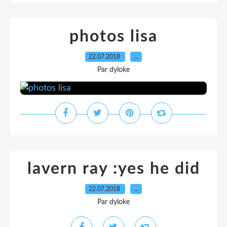
photos lisa
22.07.2018
…
Par dyloke
lavern ray :yes he did
22.07.2018
…
Par dyloke