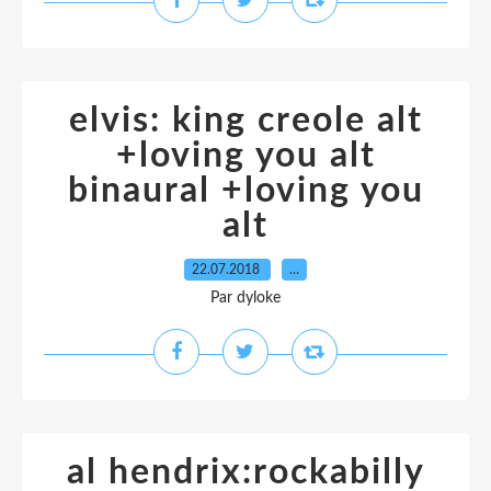
elvis: king creole alt
+loving you alt
binaural +loving you
alt
22.07.2018
…
Par dyloke
al hendrix:rockabilly