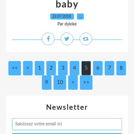
baby
22.07.2018
…
Par dyloke
<<
<
1
2
3
4
5
6
7
8
9
10
>
>>
Newsletter