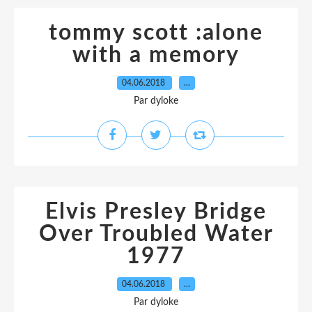
tommy scott :alone
with a memory
04.06.2018
…
Par dyloke
Elvis Presley Bridge
Over Troubled Water
1977
04.06.2018
…
Par dyloke