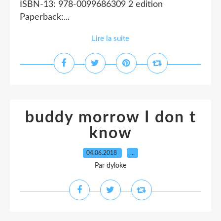
ISBN-13: 978-0099686309 2 edition
Paperback:...
Lire la suite
buddy morrow I don t
know
04.06.2018
…
Par dyloke