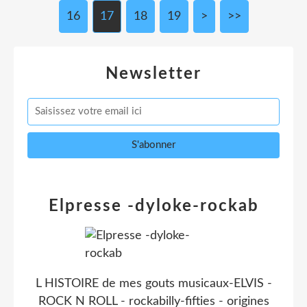
16
17
18
19
>
>>
Newsletter
Elpresse -dyloke-rockab
L HISTOIRE de mes gouts musicaux-ELVIS -
ROCK N ROLL - rockabilly-fifties - origines