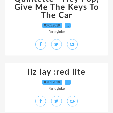
Give Me The Keys To
The Car
03.01.2018
…
Par dyloke
liz lay :red lite
03.01.2018
…
Par dyloke