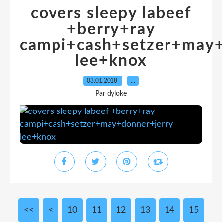
covers sleepy labeef
+berry+ray
campi+cash+setzer+may+
lee+knox
03.01.2018
…
Par dyloke
<<
<
10
11
12
13
14
15