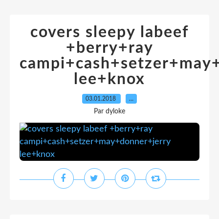
covers sleepy labeef
+berry+ray
campi+cash+setzer+may+
lee+knox
03.01.2018
…
Par dyloke