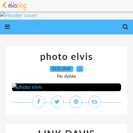
photo elvis
03.01.2018
…
Par dyloke