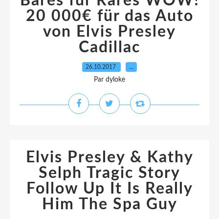
Bares für Rares WOW!
20 000€ für das Auto
von Elvis Presley
Cadillac
26.10.2017
…
Par dyloke
Elvis Presley & Kathy
Selph Tragic Story
Follow Up It Is Really
Him The Spa Guy