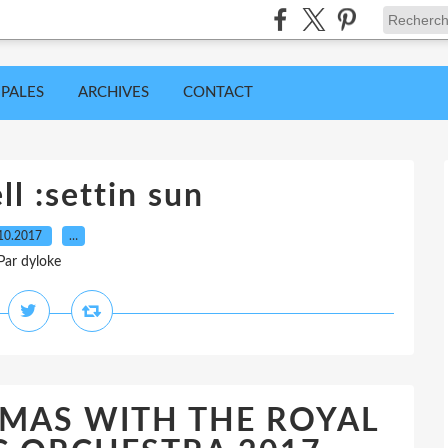
IPALES
ARCHIVES
CONTACT
ll :settin sun
10.2017
…
Par dyloke
TMAS WITH THE ROYAL