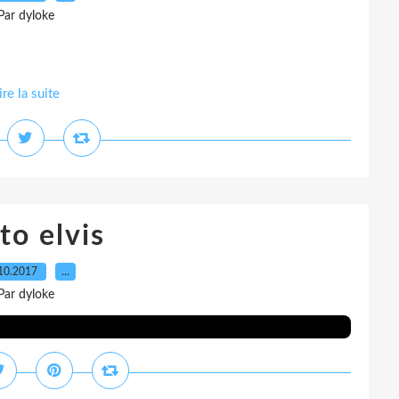
Par dyloke
ire la suite
to elvis
10.2017
…
Par dyloke