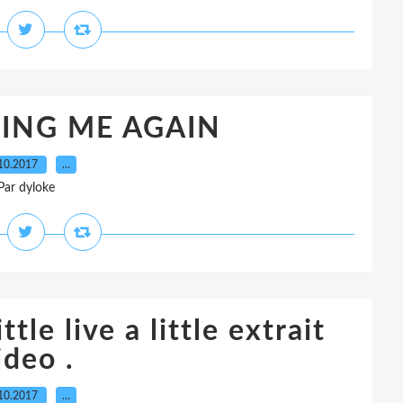
SWING ME AGAIN
10.2017
…
Par dyloke
ttle live a little extrait
ideo .
10.2017
…