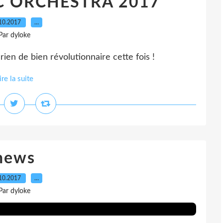
 ORCHESTRA 2017
10.2017
…
Par dyloke
 rien de bien révolutionnaire cette fois !
ire la suite
news
10.2017
…
Par dyloke