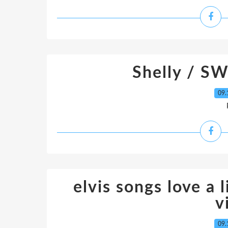
Shelly / 
09.
elvis songs love a li
v
09.