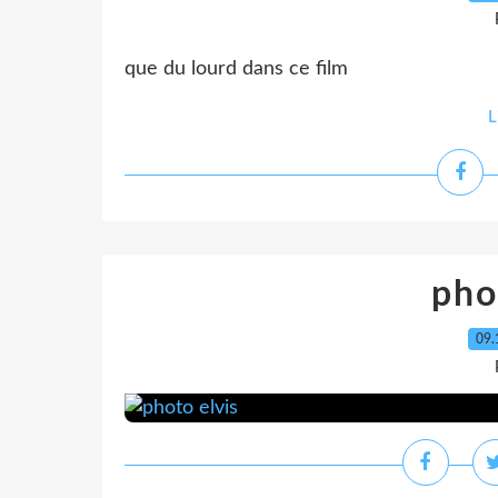
que du lourd dans ce film
L
pho
09.