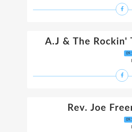
A.J & The Rockin' 
09.
Rev. Joe Fre
09.