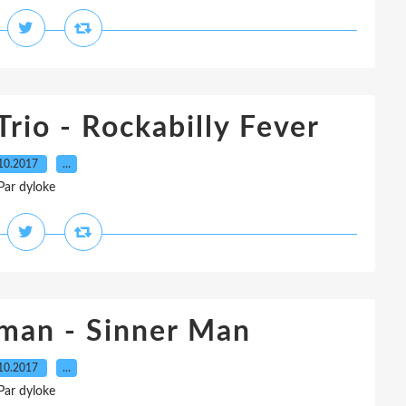
Trio - Rockabilly Fever
10.2017
…
Par dyloke
eman - Sinner Man
10.2017
…
Par dyloke