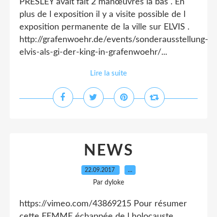
PRESLEY avait fait 2 manœuvres la bas . En
plus de l exposition il y a visite possible de l
exposition permanente de la ville sur ELVIS .
http://grafenwoehr.de/events/sonderausstellung-
elvis-als-gi-der-king-in-grafenwoehr/...
Lire la suite
NEWS
22.09.2017
…
Par dyloke
https://vimeo.com/43869215 Pour résumer
cette FEMME échappée de l holocauste