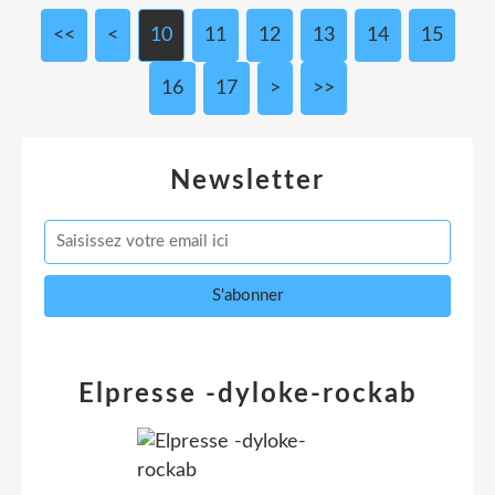
<<
<
10
11
12
13
14
15
16
17
>
>>
Newsletter
Elpresse -dyloke-rockab