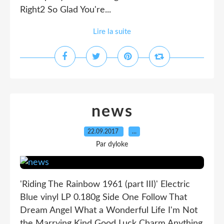
Right2 So Glad You're...
Lire la suite
news
22.09.2017
…
Par dyloke
'Riding The Rainbow 1961 (part III)' Electric
Blue vinyl LP 0.180g Side One Follow That
Dream Angel What a Wonderful Life I'm Not
the Marrying Kind Good Luck Charm Anything