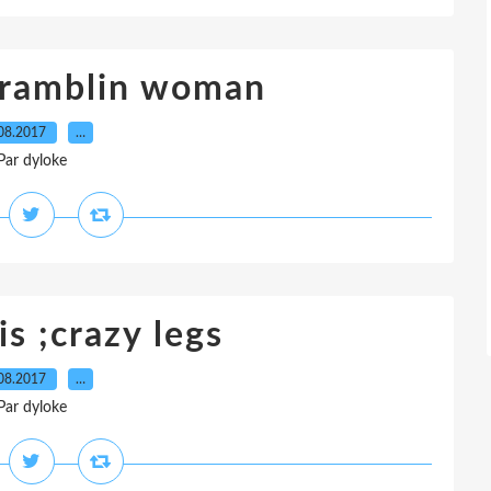
 :ramblin woman
08.2017
…
Par dyloke
s ;crazy legs
08.2017
…
Par dyloke