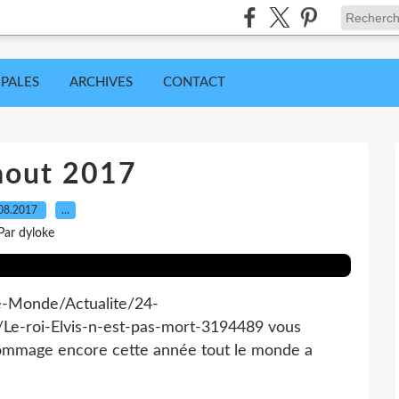
IPALES
ARCHIVES
CONTACT
 aout 2017
08.2017
…
Par dyloke
ce-Monde/Actualite/24-
Le-roi-Elvis-n-est-pas-mort-3194489 vous
 hommage encore cette année tout le monde a