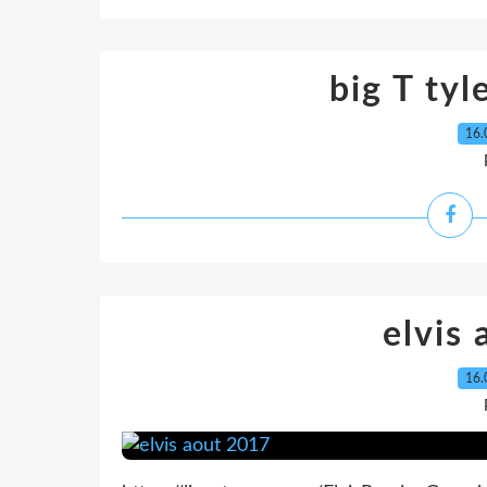
big T tyl
16.
elvis
16.