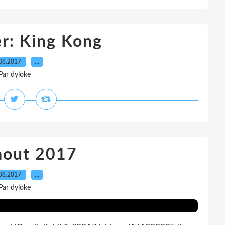
er: King Kong
08.2017
…
Par dyloke
 aout 2017
08.2017
…
Par dyloke