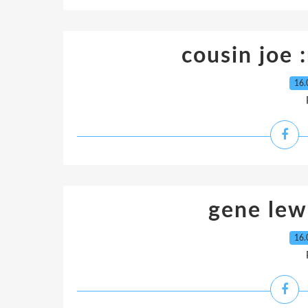
cousin joe
16.
gene lewi
16.