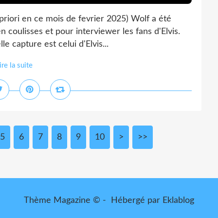
priori en ce mois de fevrier 2025) Wolf a été
n coulisses et pour interviewer les fans d'Elvis.
 capture est celui d'Elvis...
ire la suite
5
6
7
8
9
10
>
>>
Thème Magazine © - Hébergé par
Eklablog