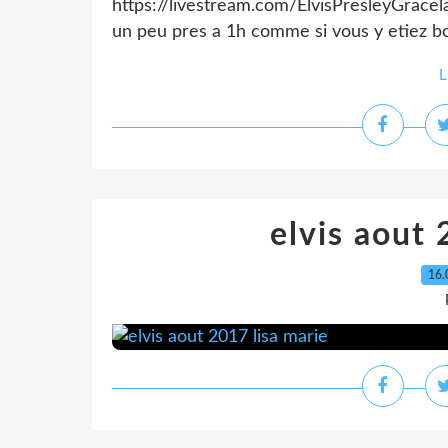
https://livestream.com/ElvisPresleyGrace
un peu pres a 1h comme si vous y etiez bon
L
elvis aout 
16.