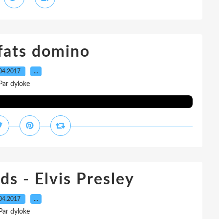
fats domino
04.2017
…
Par dyloke
ds - Elvis Presley
04.2017
…
Par dyloke