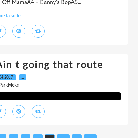
ke Off MamaA4 – Benny’s BopA5...
ire la suite
Ain t going that route
04.2017
…
Par dyloke