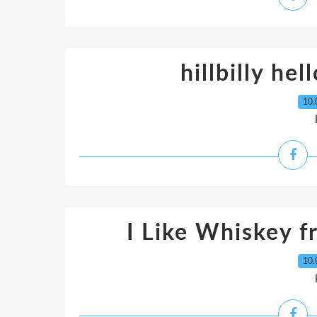
hillbilly hel
10.
I Like Whiskey fr
10.