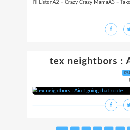
I’ll ListenA2 – Crazy Crazy MamaA3 – Ta
L
tex neightbors : 
09.