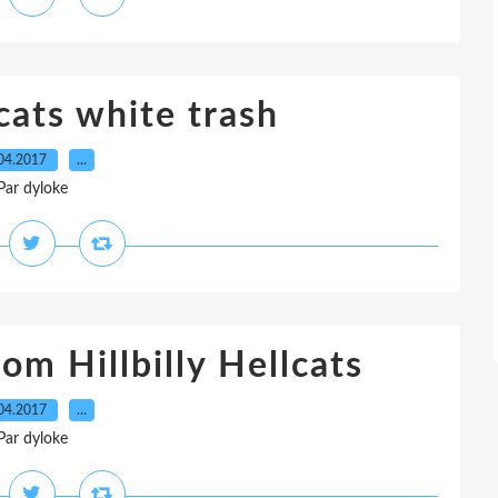
lcats white trash
04.2017
…
Par dyloke
om Hillbilly Hellcats
04.2017
…
Par dyloke