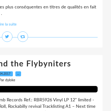
les plus conséquentes en titres de qualités en fait
 .
ire la suite
d the Flybyniters
04.2017
…
Par dyloke
b Records Ref.: RBR5926 Vinyl LP 12" limited -
oll, Rockabilly revival Tracklisting A1 – Next time