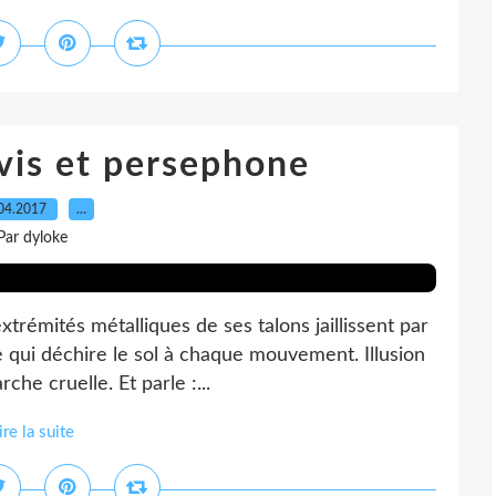
lvis et persephone
04.2017
…
Par dyloke
trémités métalliques de ses talons jaillissent par
 qui déchire le sol à chaque mouvement. Illusion
he cruelle. Et parle :...
ire la suite