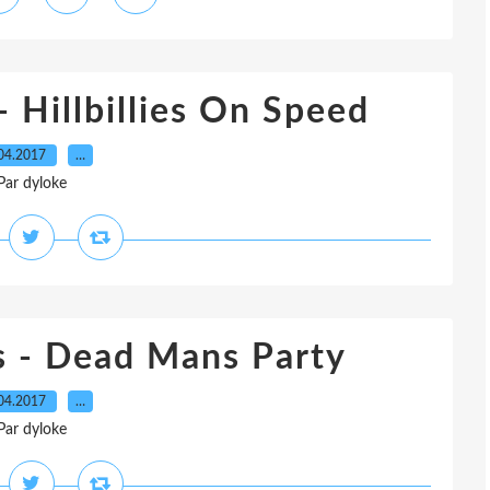
 - Hillbillies On Speed
04.2017
…
Par dyloke
ts - Dead Mans Party
04.2017
…
Par dyloke