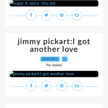
jimmy pickart:I got
another love
26.01.2017
…
Par dyloke