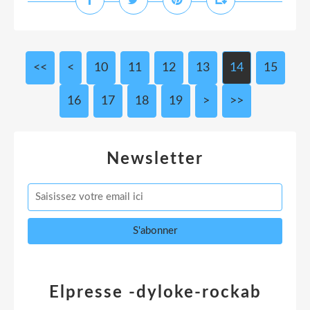
<<
<
10
11
12
13
14
15
16
17
18
19
>
>>
Newsletter
Elpresse -dyloke-rockab