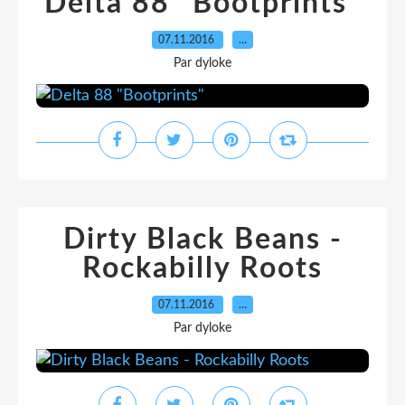
Delta 88 "Bootprints"
07.11.2016
…
Par dyloke
Dirty Black Beans -
Rockabilly Roots
07.11.2016
…
Par dyloke