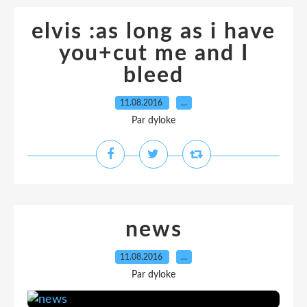
elvis :as long as i have
you+cut me and I
bleed
11.08.2016
…
Par dyloke
news
11.08.2016
…
Par dyloke