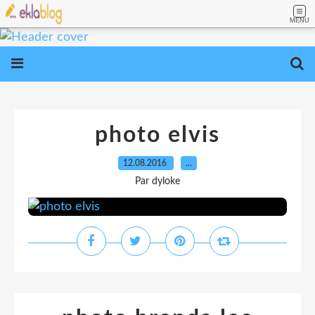
MENU
photo elvis
12.08.2016
…
Par dyloke