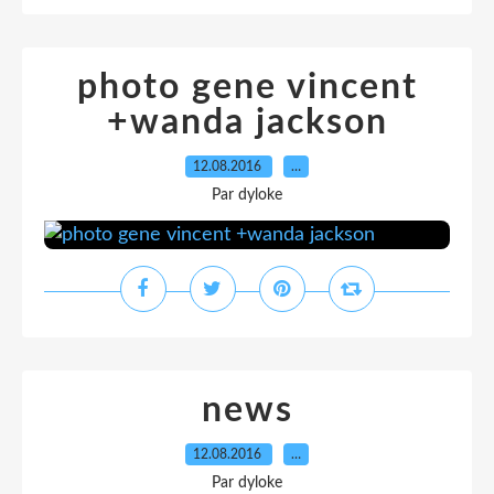
photo gene vincent
+wanda jackson
12.08.2016
…
Par dyloke
news
12.08.2016
…
Par dyloke