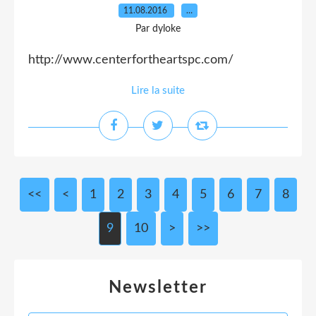
11.08.2016
…
Par dyloke
http://www.centerfortheartspc.com/
Lire la suite
<<
<
1
2
3
4
5
6
7
8
9
10
>
>>
Newsletter