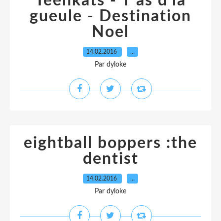
Teenkats - T'as d'la
gueule - Destination
Noel
14.02.2016
…
Par dyloke
eightball boppers :the
dentist
14.02.2016
…
Par dyloke