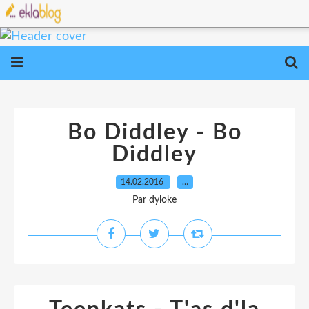
Bo Diddley - Bo
Diddley
14.02.2016
…
Par dyloke