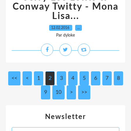
Conway Twitty - Mona
Lisa...
12.02.2016
…
Par dyloke
<<
<
1
2
3
4
5
6
7
8
9
10
>
>>
Newsletter