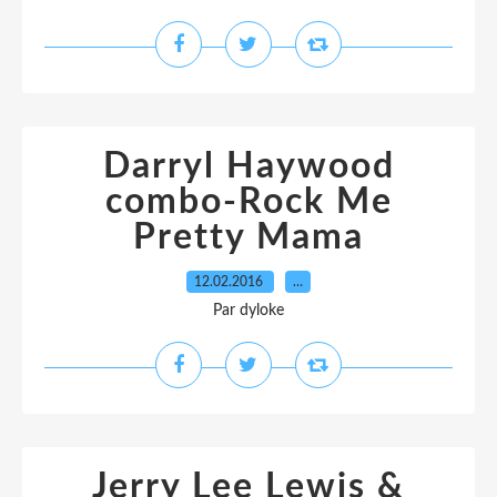
Darryl Haywood
combo-Rock Me
Pretty Mama
12.02.2016
…
Par dyloke
Jerry Lee Lewis &