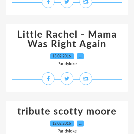
Little Rachel - Mama
Was Right Again
13.02.2016
…
Par dyloke
tribute scotty moore
12.02.2016
…
Par dyloke