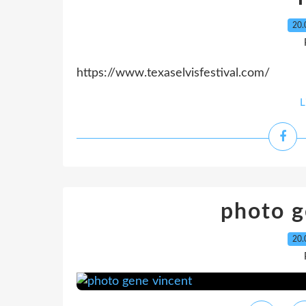
20.
https://www.texaselvisfestival.com/
L
photo g
20.