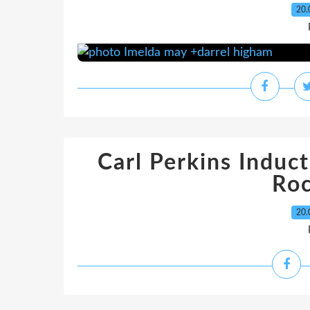
20.
Carl Perkins Induc
Ro
20.