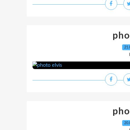
pho
21.
pho
20.