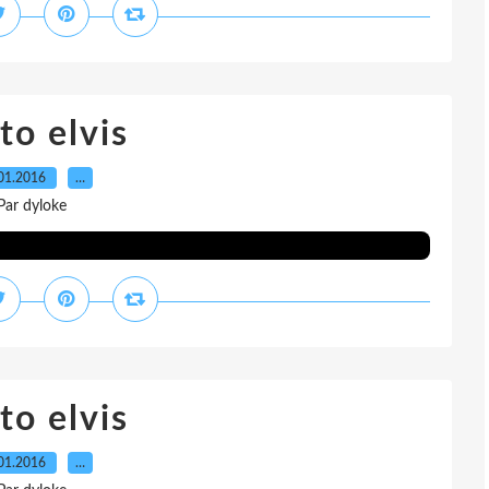
to elvis
01.2016
…
Par dyloke
to elvis
01.2016
…