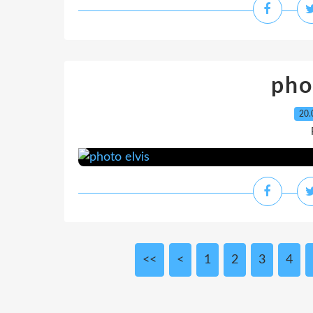
pho
20.
<<
<
1
2
3
4