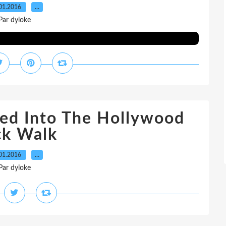
01.2016
…
Par dyloke
ted Into The Hollywood
ck Walk
01.2016
…
Par dyloke