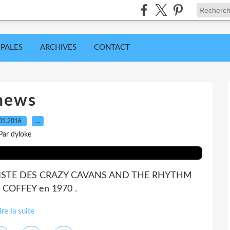
IPALES
ARCHIVES
CONTACT
news
01.2016
…
Par dyloke
SSISTE DES CRAZY CAVANS AND THE RHYTHM
E COFFEY en 1970 .
ire la suite