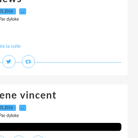
01.2016
…
Par dyloke
ire la suite
ene vincent
01.2016
…
Par dyloke