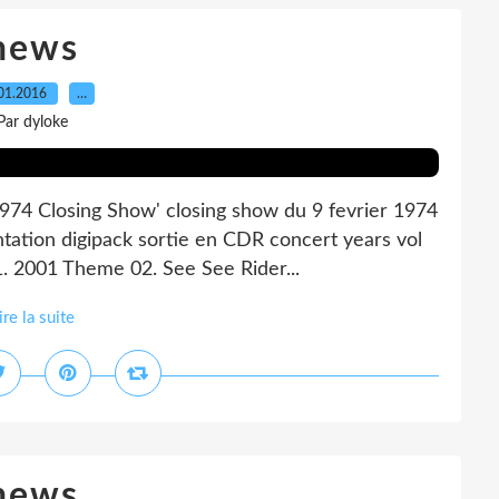
news
01.2016
…
Par dyloke
974 Closing Show' closing show du 9 fevrier 1974
tation digipack sortie en CDR concert years vol
1. 2001 Theme 02. See See Rider...
ire la suite
news