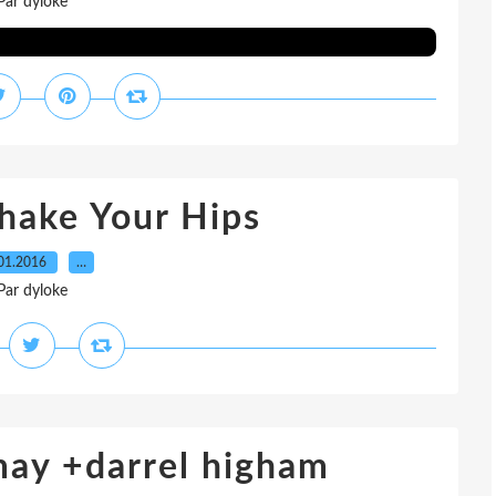
Par dyloke
hake Your Hips
01.2016
…
Par dyloke
may +darrel higham