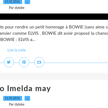
11.01.2016
…
Par dyloke
faits pour rendre un petit hommage à BOWIE (sans aime 
 janvier comme ELVIS . BOWIE dit avoir proposé la chans
BOWIE : ELVIS a...
Lire la suite
o Imelda may
11.01.2016
…
Par dyloke