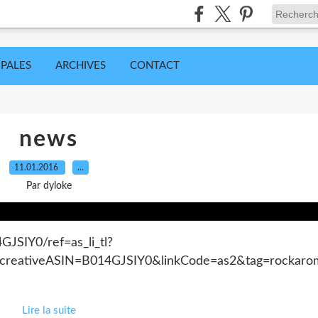
IPALES
ARCHIVES
CONTACT
news
11.01.2016
…
Par dyloke
JSIY0/ref=as_li_tl?
reativeASIN=B014GJSIY0&linkCode=as2&tag=rockaro
Lire la suite