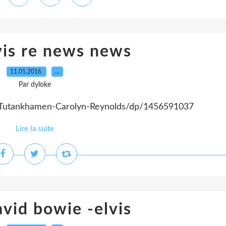
lvis re news news
11.01.2016
…
Par dyloke
Tutankhamen-Carolyn-Reynolds/dp/1456591037
Lire la suite
vid bowie -elvis