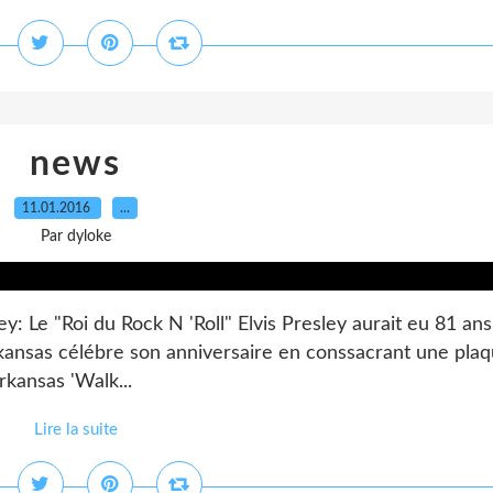
news
11.01.2016
…
Par dyloke
y: Le "Roi du Rock N 'Roll" Elvis Presley aurait eu 81 ans
rkansas célébre son anniversaire en conssacrant une pla
kansas 'Walk...
Lire la suite