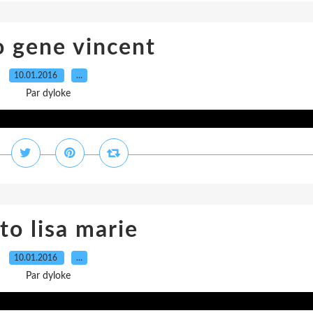
 gene vincent
10.01.2016
…
Par dyloke
to lisa marie
10.01.2016
…
Par dyloke