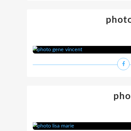
photo
pho