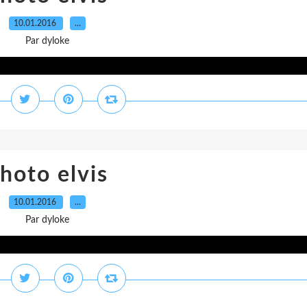
10.01.2016
…
Par dyloke
hoto elvis
10.01.2016
…
Par dyloke