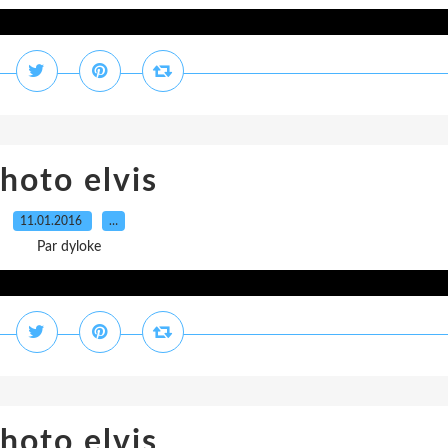
hoto elvis
11.01.2016
…
Par dyloke
hoto elvis