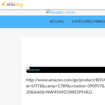
ACCUEIL
CATÉGORIES PRINC
http://www.amazon.com/gp/product/B014G
ie=UTF8&camp=1789&creative=390957&c
20&linkId=NW45VKD3WESPH4LG