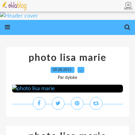
MENU
photo lisa marie
09.08.2015
…
Par dyloke