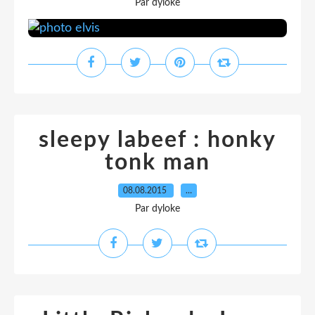
Par dyloke
sleepy labeef : honky
tonk man
08.08.2015
…
Par dyloke