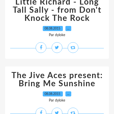
Little Richard - Long
Tall Sally - from Don't
Knock The Rock
08.08.2015
…
Par dyloke
The Jive Aces present:
Bring Me Sunshine
08.08.2015
…
Par dyloke