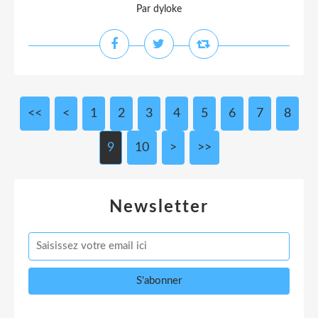
Par dyloke
<<
<
1
2
3
4
5
6
7
8
9
10
>
>>
Newsletter