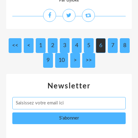
Par dyloke
<<
<
1
2
3
4
5
6
7
8
9
10
>
>>
Newsletter