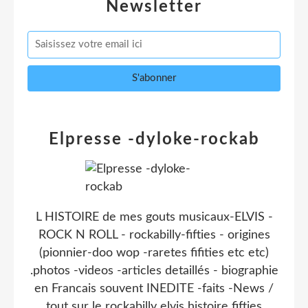
Newsletter
Elpresse -dyloke-rockab
L HISTOIRE de mes gouts musicaux-ELVIS -
ROCK N ROLL - rockabilly-fifties - origines
(pionnier-doo wop -raretes fifities etc etc)
.photos -videos -articles detaillés - biographie
en Francais souvent INEDITE -faits -News /
tout sur le rockabilly elvis histoire fifties