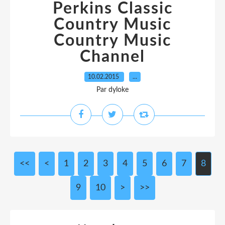
Perkins Classic
Country Music
Country Music
Channel
10.02.2015
…
Par dyloke
<<
<
1
2
3
4
5
6
7
8
9
10
20
>
>>