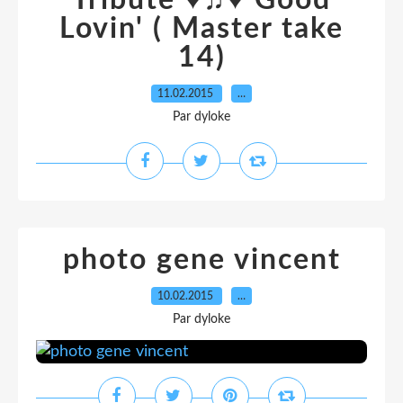
Tribute ♥♫♥ Good
Lovin' ( Master take
14)
11.02.2015
…
Par dyloke
photo gene vincent
10.02.2015
…
Par dyloke