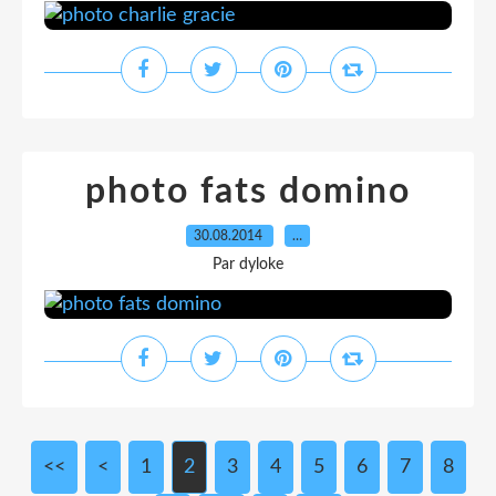
photo fats domino
30.08.2014
…
Par dyloke
<<
<
1
2
3
4
5
6
7
8