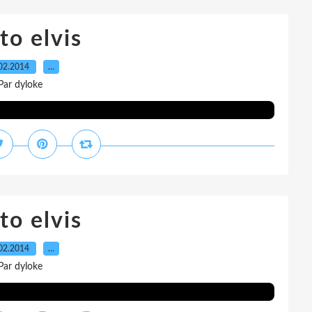
to elvis
02.2014
…
Par dyloke
to elvis
02.2014
…
Par dyloke