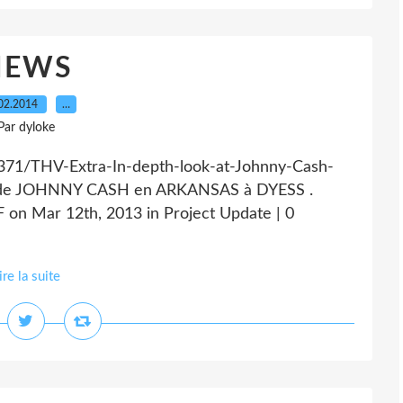
NEWS
02.2014
…
Par dyloke
71/THV-Extra-In-depth-look-at-Johnny-Cash-
le de JOHNNY CASH en ARKANSAS à DYESS .
on Mar 12th, 2013 in Project Update | 0
ire la suite