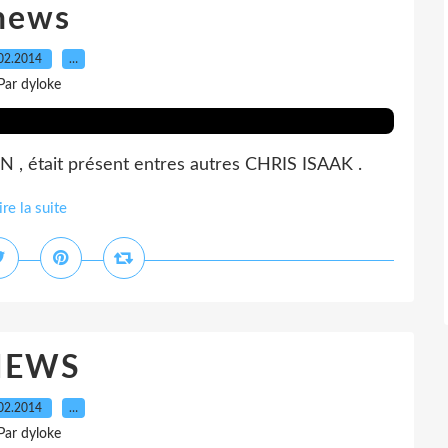
news
02.2014
…
Par dyloke
, était présent entres autres CHRIS ISAAK .
ire la suite
NEWS
02.2014
…
Par dyloke