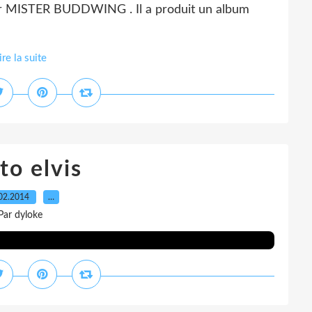
 MISTER BUDDWING . Il a produit un album
ire la suite
to elvis
02.2014
…
Par dyloke