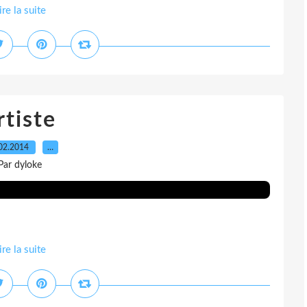
ire la suite
rtiste
02.2014
…
Par dyloke
ire la suite