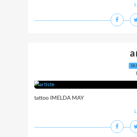
L
a
06.
tattoo IMELDA MAY
L