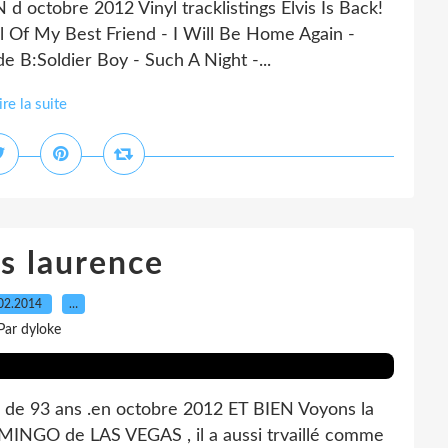
octobre 2012 Vinyl tracklistings Elvis Is Back!
l Of My Best Friend - I Will Be Home Again -
ide B:Soldier Boy - Such A Night -...
ire la suite
s laurence
02.2014
…
Par dyloke
 93 ans .en octobre 2012 ET BIEN Voyons la
AMINGO de LAS VEGAS , il a aussi trvaillé comme