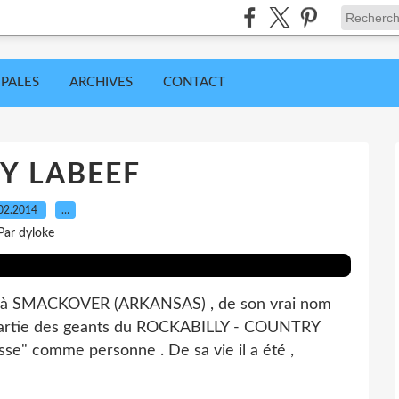
IPALES
ARCHIVES
CONTACT
Y LABEEF
02.2014
…
Par dyloke
935 à SMACKOVER (ARKANSAS) , de son vrai nom
artie des geants du ROCKABILLY - COUNTRY
sse" comme personne . De sa vie il a été ,