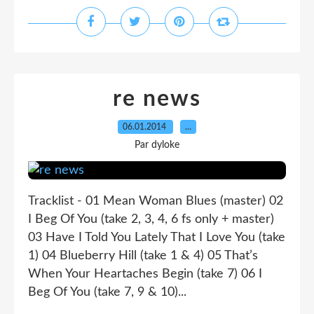
re news
06.01.2014
…
Par dyloke
Tracklist - 01 Mean Woman Blues (master) 02
I Beg Of You (take 2, 3, 4, 6 fs only + master)
03 Have I Told You Lately That I Love You (take
1) 04 Blueberry Hill (take 1 & 4) 05 That’s
When Your Heartaches Begin (take 7) 06 I
Beg Of You (take 7, 9 & 10)...