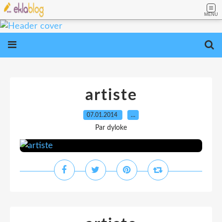
MENU
artiste
07.01.2014
…
Par dyloke