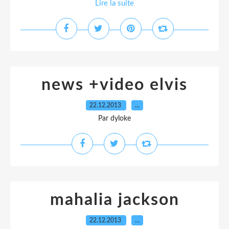
Lire la suite
news +video elvis
22.12.2013
…
Par dyloke
mahalia jackson
22.12.2013
…