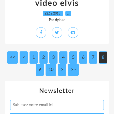
video elvis
22.12.2013
…
Par dyloke
<<
<
1
2
3
4
5
6
7
8
9
10
>
>>
Newsletter