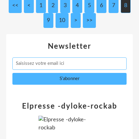
<<
<
1
2
3
4
5
6
7
8
9
10
>
>>
Newsletter
Elpresse -dyloke-rockab