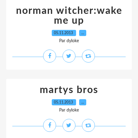
norman witcher:wake
me up
05.11.2013
…
Par dyloke
martys bros
05.11.2013
…
Par dyloke