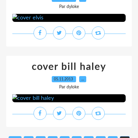
Par dyloke
cover bill haley
05.11.2013
…
Par dyloke