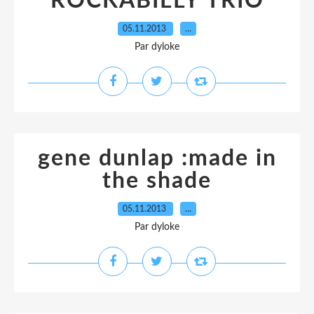
ROCKABILLY TRIO
05.11.2013
…
Par dyloke
gene dunlap :made in
the shade
05.11.2013
…
Par dyloke