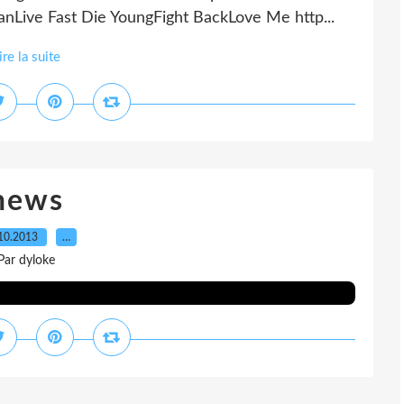
nLive Fast Die YoungFight BackLove Me http...
ire la suite
news
10.2013
…
Par dyloke