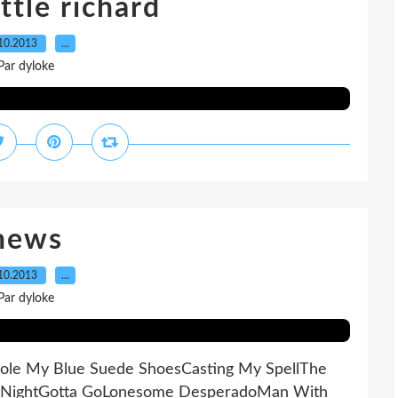
ttle richard
10.2013
…
Par dyloke
news
10.2013
…
Par dyloke
 Stole My Blue Suede ShoesCasting My SpellThe
ild NightGotta GoLonesome DesperadoMan With