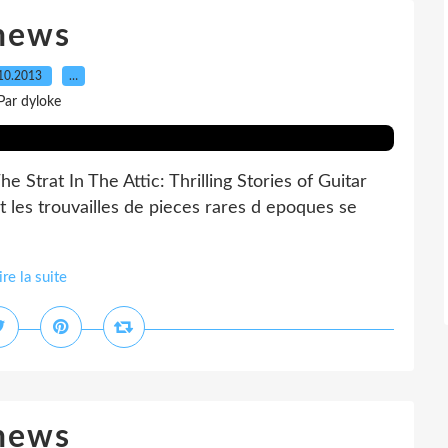
news
10.2013
…
Par dyloke
e Strat In The Attic: Thrilling Stories of Guitar
t les trouvailles de pieces rares d epoques se
ire la suite
news