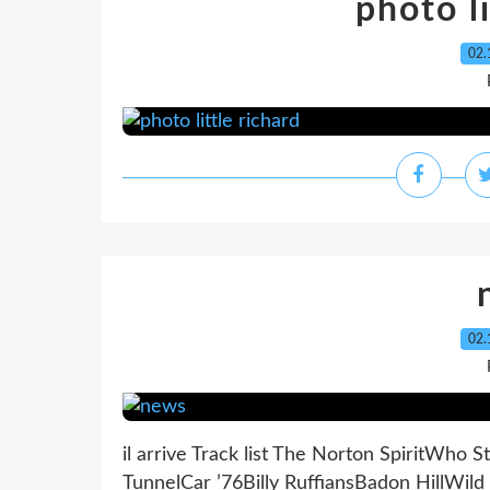
photo li
02.
02.
il arrive Track list The Norton SpiritWho
TunnelCar ’76Billy RuffiansBadon HillW