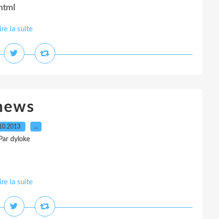
html
ire la suite
news
10.2013
…
Par dyloke
ire la suite