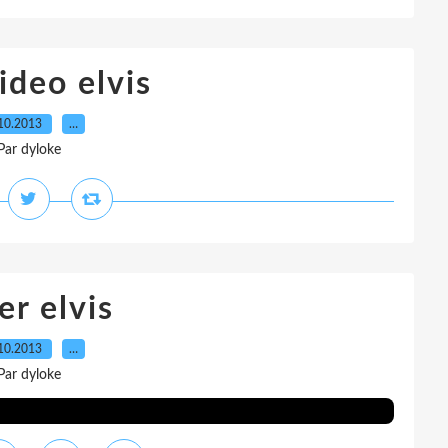
ideo elvis
10.2013
…
Par dyloke
er elvis
10.2013
…
Par dyloke