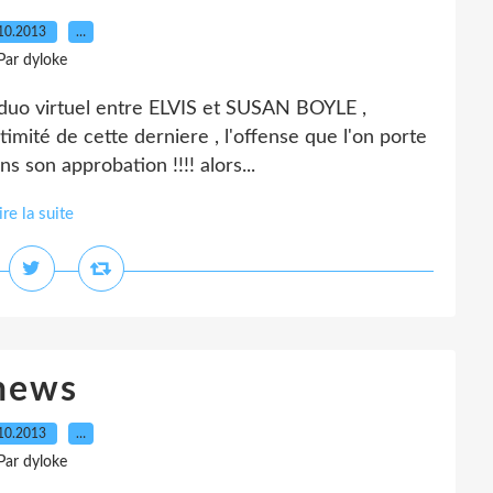
10.2013
…
Par dyloke
u duo virtuel entre ELVIS et SUSAN BOYLE ,
imité de cette derniere , l'offense que l'on porte
ns son approbation !!!! alors...
ire la suite
news
10.2013
…
Par dyloke