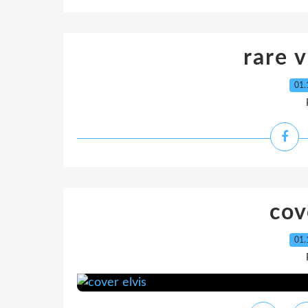
rare v
01.
cov
01.