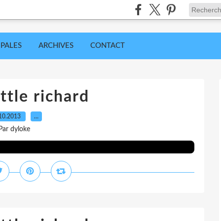
IPALES
ARCHIVES
CONTACT
ttle richard
10.2013
…
Par dyloke