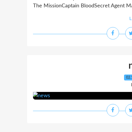
The MissionCaptain BloodSecret Agent Ma
L
02.